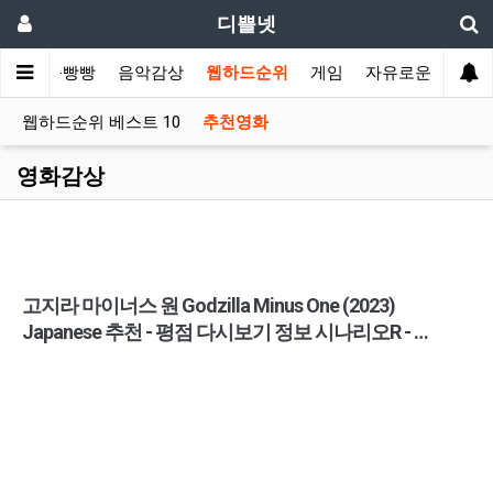
디쁠넷
슈
쭉쭉빵빵
음악감상
웹하드순위
게임
자유로운글
웹하드순위 베스트 10
추천영화
영화감상
고지라 마이너스 원 Godzilla Minus One (2023)
Japanese 추천 - 평점 다시보기 정보 시나리오R - …