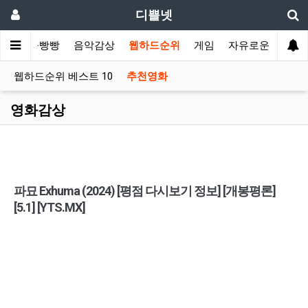
디쁠넷
슈
쭉쭉빵빵
음악감상
웹하드순위
게임
자유로운글
웹하드순위 베스트 10
추천영화
영화감상
파묘 Exhuma (2024) [평점 다시보기 정보] [개봉평론]
[5.1] [YTS.MX]