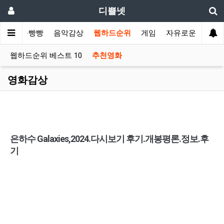
디쁠넷
슈
쭉쭉빵빵
음악감상
웹하드순위
게임
자유로운글
웹하드순위 베스트 10
추천영화
영화감상
은하수 Galaxies,2024.다시보기 후기.개봉평론.정보.후
기