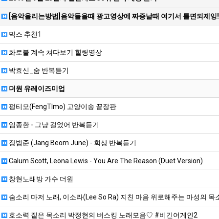
[음악올리는방법]음악들을때 광고영상에 짜증날때 여기서 틀면되제잉!
믹스 추천1
화로불 계속 쳐다보기 힐링영상
박효신_숨 반복듣기
더원 유레이즈미업
펑티모(FengTImo) 고양이송 끝장판
임종환 - 그냥 걸었어 반복듣기
장범준 (Jang Beom June) - 회상 반복듣기
Calum Scott, Leona Lewis - You Are The Reason (Duet Version)
창현노래방 가수 더원
숨소리 마저 노래, 이소라(Lee So Ra) 지친 마음 위로해주는 마성의 
호소력 짙은 목소리 박정현의 버스킹 노래모음♡ #비긴어게인2