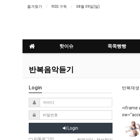
즐겨찾기
RSS 구독
08월 09일(일)
핫이슈
쭉쭉빵빵
반복음악듣기
Login
반복재생 
<iframe 
ow="acce
Login
자동로그인