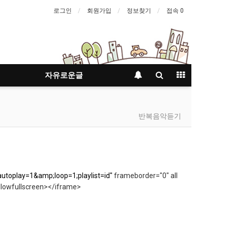
로그인
회원가입
정보찾기
접속 0
자유로운글
반복음악듣기
toplay=1&amp;loop=1;playlist=id"
frameborder="0" all
allowfullscreen></iframe>