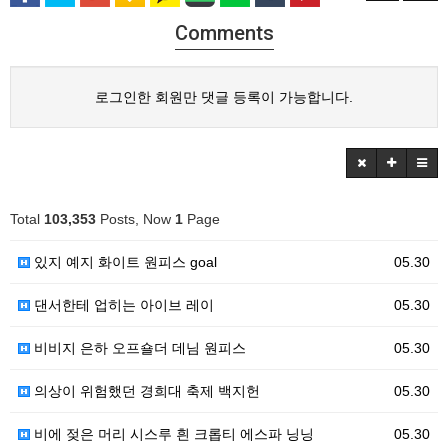
Comments
로그인한 회원만 댓글 등록이 가능합니다.
Total
103,353
Posts, Now
1
Page
있지 예지 화이트 원피스 goal
05.30
댄서한테 업히는 아이브 레이
05.30
비비지 은하 오프숄더 데님 원피스
05.30
의상이 위험했던 경희대 축제 백지헌
05.30
비에 젖은 머리 시스루 흰 크롭티 에스파 닝닝
05.30