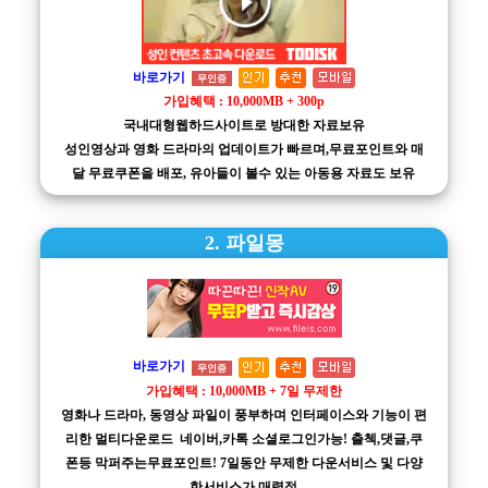
바로가기
무인증
가입혜택 : 10,000MB + 300p
국내대형웹하드사이트로 방대한 자료보유
성인영상과 영화 드라마의 업데이트가 빠르며,무료포인트와 매
달 무료쿠폰을 배포, 유아들이 볼수 있는 아동용 자료도 보유
2. 파일몽
바로가기
무인증
가입혜택 : 10,000MB + 7일 무제한
영화나 드라마, 동영상 파일이 풍부하며 인터페이스와 기능이 편
리한 멀티다운로드 네이버,카톡 소셜로그인가능! 출첵,댓글,쿠
폰등 막퍼주는무료포인트! 7일동안 무제한 다운서비스 및 다양
한서비스가 매력적