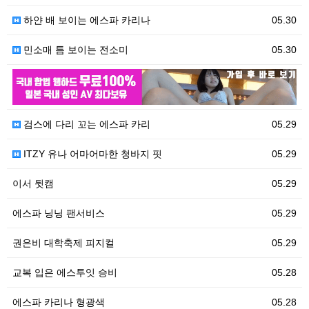
하얀 배 보이는 에스파 카리나
05.30
민소매 틈 보이는 전소미
05.30
05.30
검스에 다리 꼬는 에스파 카리
05.29
ITZY 유나 어마어마한 청바지 핏
05.29
이서 뒷캠
05.29
에스파 닝닝 팬서비스
05.29
권은비 대학축제 피지컬
05.29
교복 입은 에스투잇 승비
05.28
에스파 카리나 형광색
05.28