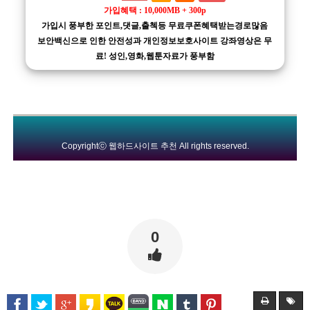
가입혜택 : 10,000MB + 300p
가입시 풍부한 포인트,댓글,출첵등 무료쿠폰혜택받는경로많음
보안백신으로 인한 안전성과 개인정보보호사이트 강좌영상은 무
료! 성인,영화,웹툰자료가 풍부함
Copyrightⓒ
웹하드사이트 추천
All rights reserved.
0