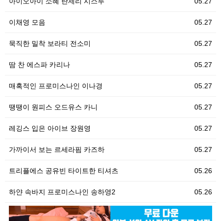
아이오아이 소혜 란제리 시스루
05.27
이채영 모음
05.27
묵직한 밀착 보라티 전소미
05.27
땀 찬 에스파 카리나
05.27
매혹적인 프로미스나인 이나경
05.27
땡땡이 원피스 오드유스 카니
05.27
레깅스 입은 아이브 장원영
05.27
가까이서 보는 르세라핌 카즈하
05.27
트리플에스 공유빈 타이트한 티셔츠
05.26
하얀 속바지 프로미스나인 송하영2
05.26
05.26