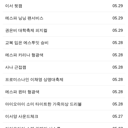
이서 뒷캠
05.29
에스파 닝닝 팬서비스
05.29
권은비 대학축제 피지컬
05.29
교복 입은 에스투잇 승비
05.28
에스파 카리나 형광색
05.28
사나 근접캠
05.28
프로미스나인 이채영 상명대축제
05.28
에스파 윈터 형광색
05.28
아이오아이 소미 타이트한 가죽의상 드리블
05.28
이서양 사운드체크
05.27