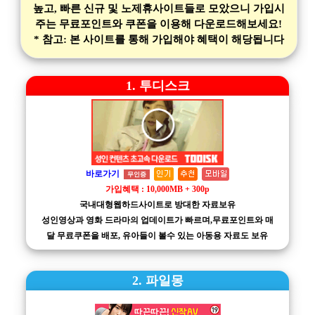
높고, 빠른 신규 및 노제휴사이트들로 모았으니 가입시
주는 무료포인트와 쿠폰을 이용해 다운로드해보세요!
* 참고: 본 사이트를 통해 가입해야 혜택이 해당됩니다
1. 투디스크
바로가기
무인증
가입혜택 : 10,000MB + 300p
국내대형웹하드사이트로 방대한 자료보유
성인영상과 영화 드라마의 업데이트가 빠르며,무료포인트와 매
달 무료쿠폰을 배포, 유아들이 볼수 있는 아동용 자료도 보유
2. 파일몽