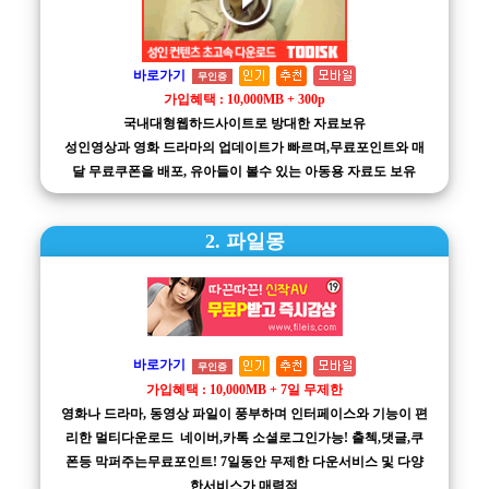
바로가기
무인증
가입혜택 : 10,000MB + 300p
국내대형웹하드사이트로 방대한 자료보유
성인영상과 영화 드라마의 업데이트가 빠르며,무료포인트와 매
달 무료쿠폰을 배포, 유아들이 볼수 있는 아동용 자료도 보유
2. 파일몽
바로가기
무인증
가입혜택 : 10,000MB + 7일 무제한
영화나 드라마, 동영상 파일이 풍부하며 인터페이스와 기능이 편
리한 멀티다운로드 네이버,카톡 소셜로그인가능! 출첵,댓글,쿠
폰등 막퍼주는무료포인트! 7일동안 무제한 다운서비스 및 다양
한서비스가 매력적