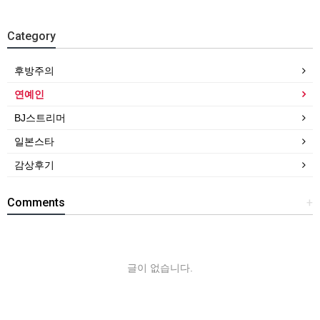
Category
후방주의
연예인
BJ스트리머
일본스타
감상후기
Comments
+
글이 없습니다.