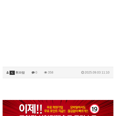
휘파람
0
358
2025.09.03 11:10
G