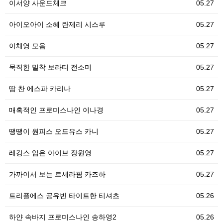
이서양 사운드체크
05.27
아이오아이 소혜 란제리 시스루
05.27
이채영 모음
05.27
묵직한 밀착 보라티 전소미
05.27
땀 찬 에스파 카리나
05.27
매혹적인 프로미스나인 이나경
05.27
땡땡이 원피스 오드유스 카니
05.27
레깅스 입은 아이브 장원영
05.27
가까이서 보는 르세라핌 카즈하
05.27
트리플에스 공유빈 타이트한 티셔츠
05.26
하얀 속바지 프로미스나인 송하영2
05.26