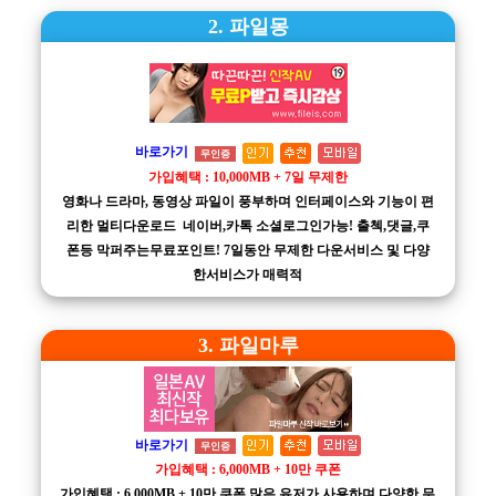
2. 파일몽
바로가기
무인증
가입혜택 : 10,000MB + 7일 무제한
영화나 드라마, 동영상 파일이 풍부하며 인터페이스와 기능이 편
리한 멀티다운로드 네이버,카톡 소셜로그인가능! 출첵,댓글,쿠
폰등 막퍼주는무료포인트! 7일동안 무제한 다운서비스 및 다양
한서비스가 매력적
3. 파일마루
바로가기
무인증
가입혜택 : 6,000MB + 10만 쿠폰
가입혜택 : 6,000MB + 10만 쿠폰 많은 유저가 사용하며 다양한 무