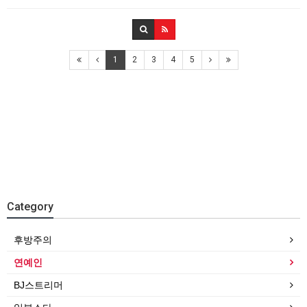
1
2
3
4
5
Category
후방주의
연예인
BJ스트리머