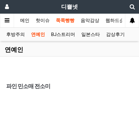
디쁠넷
메인
핫이슈
쭉쭉빵빵
음악감상
웹하드순위
후방주의
연예인
BJ스트리머
일본스타
감상후기
연예인
파인 민소매 전소미