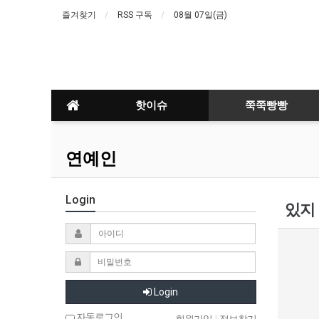
즐겨찾기
RSS 구독
08월 07일(금)
핫이슈
쭉쭉빵빵
연예인
Login
있지
Login
자동로그인