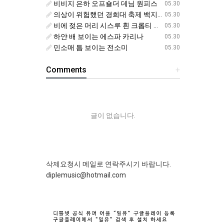
비비지 은하 오프숄더 데님 원피스
05.30
의상이 위험했던 경희대 축제 백지헌
05.30
비에 젖은 머리 시스루 흰 크롭티 에스파 닝닝
05.30
하얀 배 보이는 에스파 카리나
05.30
민소매 틈 보이는 전소미
05.30
Comments
+
글이 없습니다.
삭제요청시 메일로 연락주시기 바랍니다.
diplemusic@hotmail.com