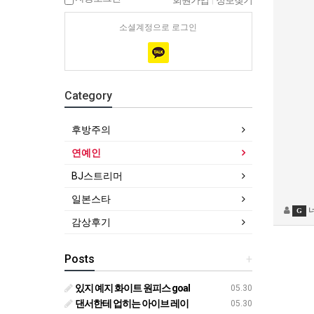
회원가입
|
정보찾기
소셜계정으로 로그인
Category
후방주의
연예인
BJ스트리머
일본스타
G
감상후기
Posts
+
있지 예지 화이트 원피스 goal
05.30
댄서한테 업히는 아이브 레이
05.30