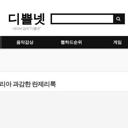
디쁠넷
네이버 검색 "디쁠넷"
음악감상
웹하드순위
게임
 리아 과감한 란제리룩