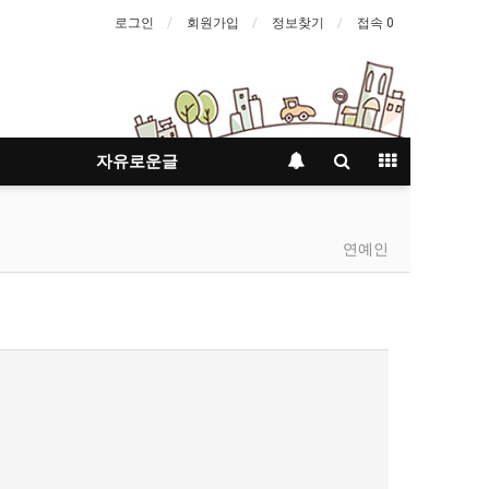
로그인
회원가입
정보찾기
접속 0
자유로운글
연예인