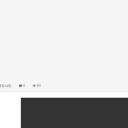
너도나도
0
89