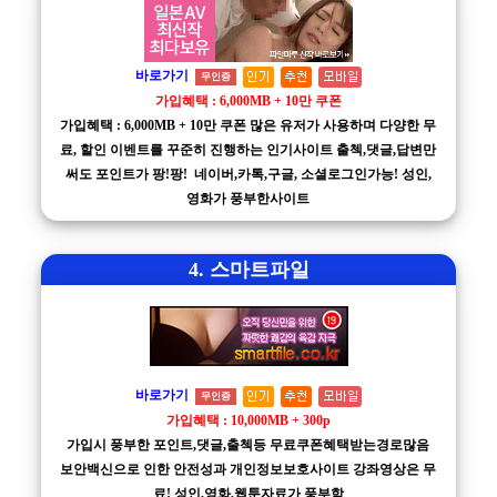
바로가기
무인증
가입혜택 : 6,000MB + 10만 쿠폰
가입혜택 : 6,000MB + 10만 쿠폰 많은 유저가 사용하며 다양한 무
료, 할인 이벤트를 꾸준히 진행하는 인기사이트 출첵,댓글,답변만
써도 포인트가 팡!팡! 네이버,카톡,구글, 소셜로그인가능! 성인,
영화가 풍부한사이트
4. 스마트파일
바로가기
무인증
가입혜택 : 10,000MB + 300p
가입시 풍부한 포인트,댓글,출첵등 무료쿠폰혜택받는경로많음
보안백신으로 인한 안전성과 개인정보보호사이트 강좌영상은 무
료! 성인,영화,웹툰자료가 풍부함