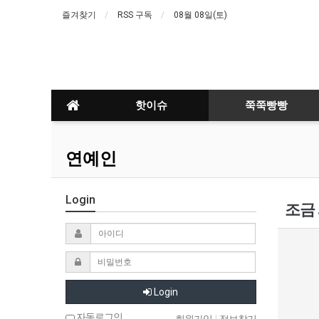
즐겨찾기
RSS 구독
08월 08일(토)
핫이슈
쭉쭉빵빵
연예인
Login
조금
Login
자동로그인