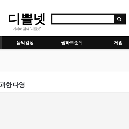
디쁠넷
네이버 검색 "디쁠넷"
음악감상
웹하드순위
게임
 과한 다영