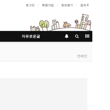
로그인
회원가입
정보찾기
접속 0
자유로운글
연예인