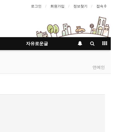
로그인
회원가입
정보찾기
접속 0
자유로운글
연예인