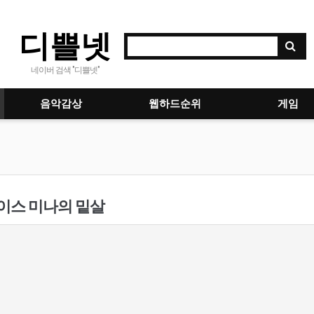
디쁠넷
네이버 검색 "디쁠넷"
음악감상
웹하드순위
게임
이스 미나의 밑살