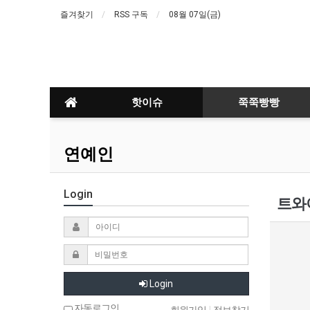
즐겨찾기
RSS 구독
08월 07일(금)
핫이슈
쭉쭉빵빵
연예인
Login
트와
Login
자동로그인