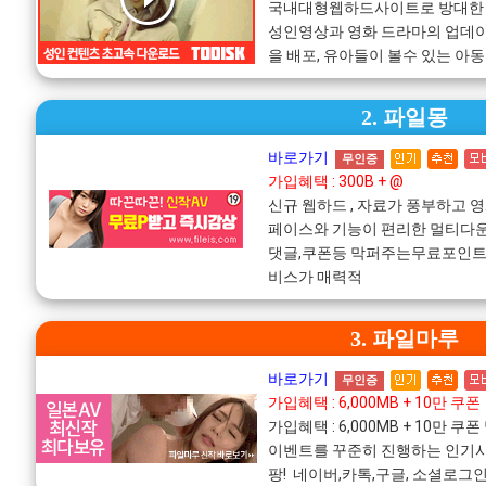
국내대형웹하드사이트로 방대한
성인영상과 영화 드라마의 업데
을 배포, 유아들이 볼수 있는 아
2. 파일몽
바로가기
무인증
가입혜택 : 300B + @
신규 웹하드 , 자료가 풍부하고 
페이스와 기능이 편리한 멀티다운
댓글,쿠폰등 막퍼주는무료포인트!
비스가 매력적
3. 파일마루
바로가기
무인증
가입혜택 : 6,000MB + 10만 쿠폰
가입혜택 : 6,000MB + 10만
이벤트를 꾸준히 진행하는 인기사
팡! 네이버,카톡,구글, 소셜로그