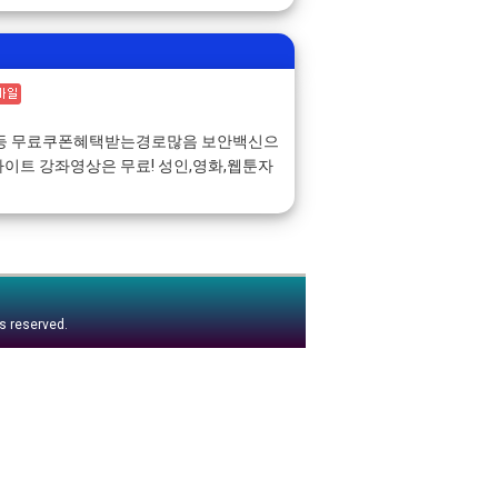
첵등 무료쿠폰혜택받는경로많음 보안백신으
이트 강좌영상은 무료! 성인,영화,웹툰자
ts reserved.