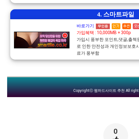
4. 스마트파일
바로가기
무인증
가입혜택 : 10,000MB + 300p
가입시 풍부한 포인트,댓글,출
로 인한 안전성과 개인정보보호사
료가 풍부함
Copyrightⓒ
웹하드사이트 추천
All righ
0