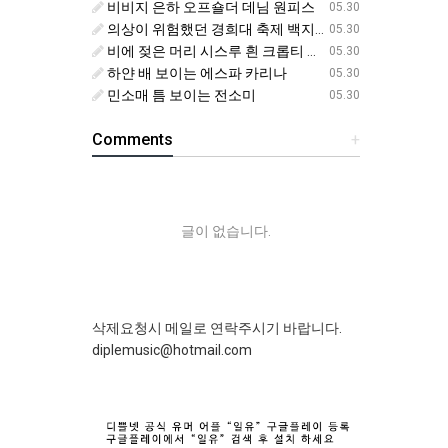
비비지 은하 오프숄더 데님 원피스
05.30
의상이 위험했던 경희대 축제 백지헌
05.30
비에 젖은 머리 시스루 흰 크롭티 에스파 닝닝
05.30
하얀 배 보이는 에스파 카리나
05.30
민소매 틈 보이는 전소미
05.30
Comments
+
글이 없습니다.
삭제요청시 메일로 연락주시기 바랍니다.
diplemusic@hotmail.com