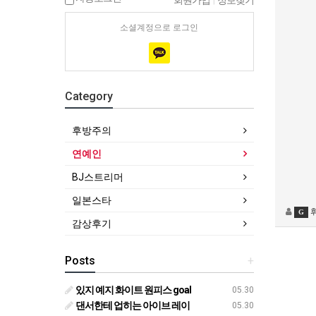
회원가입
|
정보찾기
소셜계정으로 로그인
Category
후방주의
연예인
BJ스트리머
일본스타
G
감상후기
Posts
+
있지 예지 화이트 원피스 goal
05.30
댄서한테 업히는 아이브 레이
05.30