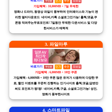
바로가기
무인증
가입혜택 : 10,000MB + 7일 무제한
영화나 드라마, 동영상 파일이 풍부하며 인터페이스와 기능이 편
리한 멀티다운로드 네이버,카톡 소셜로그인가능! 출첵,댓글,쿠
폰등 막퍼주는무료포인트! 7일동안 무제한 다운서비스 및 다양
한서비스가 매력적
3. 파일마루
바로가기
무인증
가입혜택 : 6,000MB + 10만 쿠폰
가입혜택 : 6,000MB + 10만 쿠폰 많은 유저가 사용하며 다양한 무
료, 할인 이벤트를 꾸준히 진행하는 인기사이트 출첵,댓글,답변만
써도 포인트가 팡!팡! 네이버,카톡,구글, 소셜로그인가능! 성인,
영화가 풍부한사이트
4. 스마트파일