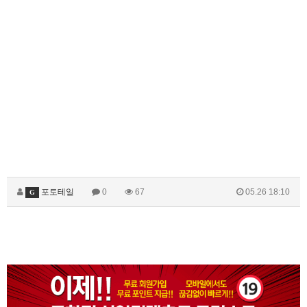
포토테일
0
67
05.26 18:10
G