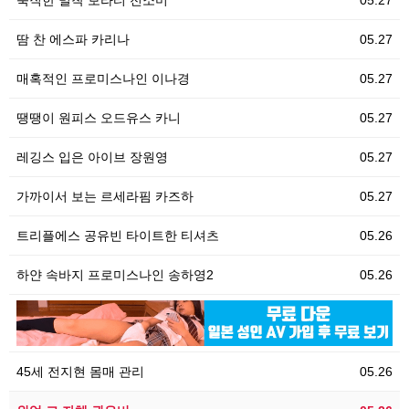
땀 찬 에스파 카리나
05.27
매혹적인 프로미스나인 이나경
05.27
땡땡이 원피스 오드유스 카니
05.27
레깅스 입은 아이브 장원영
05.27
가까이서 보는 르세라핌 카즈하
05.27
트리플에스 공유빈 타이트한 티셔츠
05.26
하얀 속바지 프로미스나인 송하영2
05.26
05.26
45세 전지현 몸매 관리
05.26