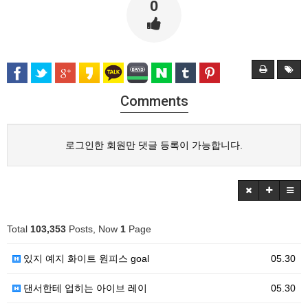
0
Comments
로그인한 회원만 댓글 등록이 가능합니다.
Total
103,353
Posts, Now
1
Page
있지 예지 화이트 원피스 goal
05.30
댄서한테 업히는 아이브 레이
05.30