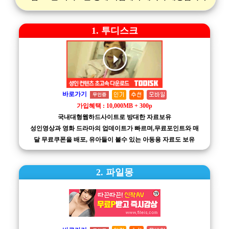
1. 투디스크
바로가기
무인증
가입혜택 : 10,000MB + 300p
국내대형웹하드사이트로 방대한 자료보유
성인영상과 영화 드라마의 업데이트가 빠르며,무료포인트와 매
달 무료쿠폰을 배포, 유아들이 볼수 있는 아동용 자료도 보유
2. 파일몽