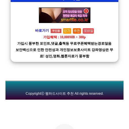
바로가기
무인증
가입혜택 : 10,000MB + 300p
가입시 풍부한 포인트,댓글,출첵등 무료쿠폰혜택받는경로많음
보안백신으로 인한 안전성과 개인정보보호사이트 강좌영상은 무
료! 성인,영화,웹툰자료가 풍부함
Copyrightⓒ
웹하드사이트 추천
All rights reserved.