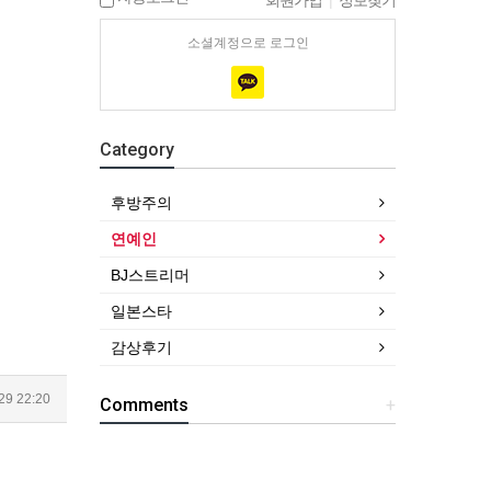
회원가입
|
정보찾기
소셜계정으로 로그인
Category
후방주의
연예인
BJ스트리머
일본스타
감상후기
29 22:20
Comments
+