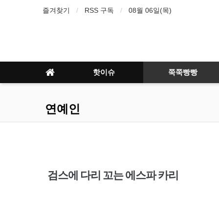
즐겨찾기
RSS 구독
08월 06일(목)
핫이슈
쭉쭉빵빵
연예인
검스에 다리 꼬는 에스파 카리