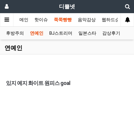
디쁠넷
메인
핫이슈
쭉쭉빵빵
음악감상
웹하드순위
후방주의
연예인
BJ스트리머
일본스타
감상후기
연예인
있지 예지 화이트 원피스 goal