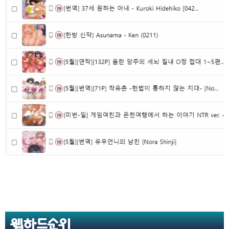
웹하드순위